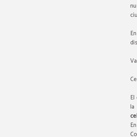
nu
ci
En
di
Va
Ce
El
la
ce
En
Co