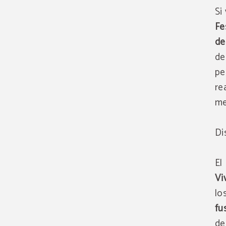
Si
Fe
de
de
pe
re
me
Di
El
Vi
lo
fu
de