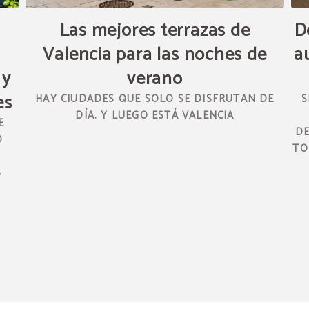
Las mejores terrazas de
D
Valencia para las noches de
a
 y
verano
es
HAY CIUDADES QUE SOLO SE DISFRUTAN DE
S
DÍA. Y LUEGO ESTÁ VALENCIA
E
DE
O
TO
S