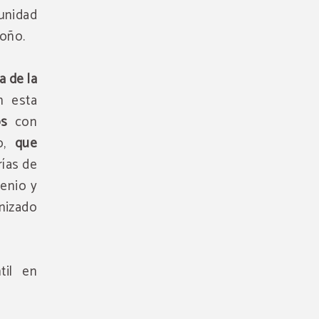
unidad
toño.
a de la
n esta
os
con
lo,
que
rías de
genio y
nizado
til en