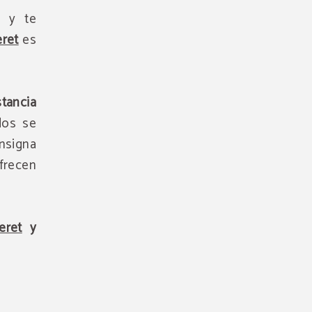
o y te
eret
es
stancia
dos se
nsigna
frecen
eret
y