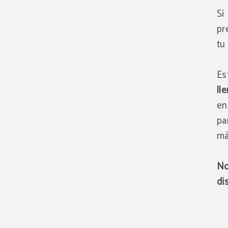
Si
pr
tu
E
ll
en
pa
má
No
di