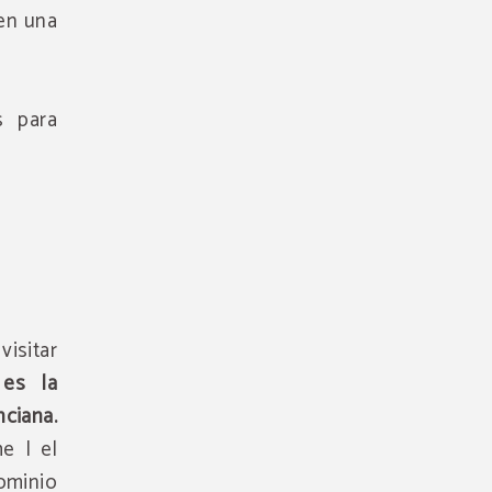
en una
s para
visitar
es la
nciana.
e I el
ominio