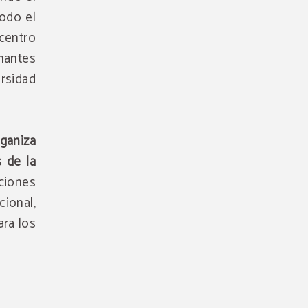
odo el
icentro
antes
ersidad
rganiza
s de la
ciones
cional,
ara los