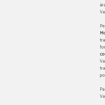
ár
Va
Pe
Mo
tr
fo
co
Va
tr
po
Pa
Va