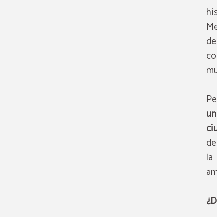
hi
Me
de
co
mu
Pe
un
ci
de
la
am
¿D