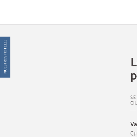
Los Mejores Planes De Otoño Para Disfrutar Valencia del Hotel Beleret en Vale
NUESTROS HOTELES
L
p
SE
CI
Va
Cu