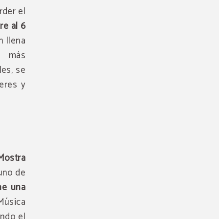
rder el
re al 6
n llena
os más
es, se
leres y
Mostra
 uno de
ne una
 Música
ando el