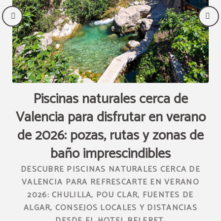
s
Piscinas naturales cerca de
L
Valencia para disfrutar en verano
de 2026: pozas, rutas y zonas de
H
baño imprescindibles
O Y
DESCUBRE PISCINAS NATURALES CERCA DE
VALENCIA PARA REFRESCARTE EN VERANO
2026: CHULILLA, POU CLAR, FUENTES DE
ALGAR, CONSEJOS LOCALES Y DISTANCIAS
DESDE EL HOTEL BELERET.