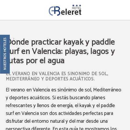
Dónde Practicar Kayak Y Paddle Surf En Valencia: Playas, Lagos Y Rutas Por El 
Dónde practicar kayak y paddle
NUESTROS HOTELES
surf en Valencia: playas, lagos y
rutas por el agua
EL VERANO EN VALENCIA ES SINÓNIMO DE SOL,
MEDITERRÁNEO Y DEPORTES ACUÁTICOS.
El verano en Valencia es sinónimo de sol, Mediterráneo
y deportes acuáticos. Si estás buscando planes
refrescantes y llenos de energía, el kayak y el paddle
surf en Valencia son dos actividades perfectas para
disfrutar del entorno natural y del mar desde una
perspectiva diferente. En esta guía te mostramos los