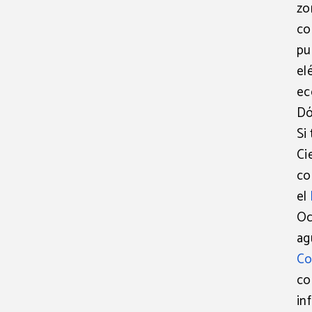
zo
co
pu
el
ec
Dó
Si
Ci
co
el
Oc
ag
Co
co
in