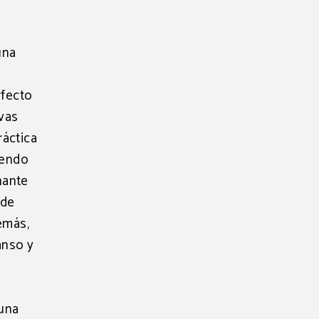
una
rfecto
ivas
ráctica
viendo
nante
nde
demás,
anso y
 una