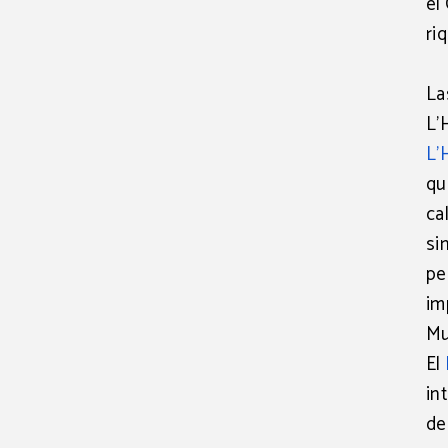
el
ri
La
L’
L’
qu
ca
si
pe
im
Mu
E
l
in
de