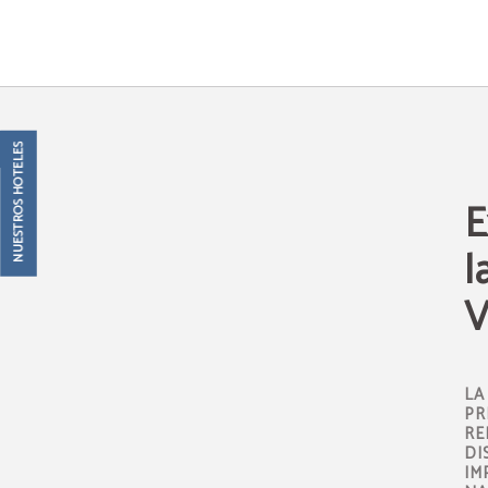
Explora La Ciudad De Las Artes Y Las Ciencias: Guía Completa Para Visitantes d
NUESTROS HOTELES
E
l
V
LA
PR
RE
DI
IM