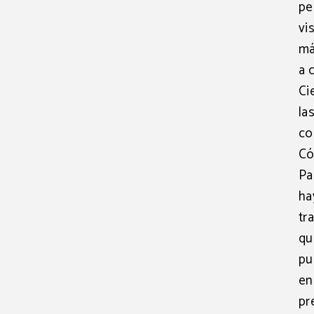
pe
vi
má
a 
Ci
la
co
Có
Pa
ha
tr
qu
pu
en
pr