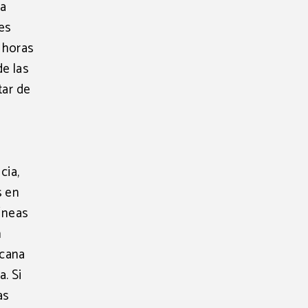
ra
 es
 horas
de las
tar de
cia,
s en
íneas
n
rcana
a. Si
as