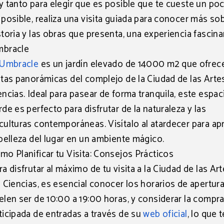
y tanto para elegir que es posible que te cueste un poco
 posible, realiza una visita guiada para conocer más so
storia y las obras que presenta, una experiencia fascina
bracle
Umbracle
es un
jardín elevado de 14000 m2
que ofrec
stas panorámicas del complejo de la Ciudad de las Artes
encias. Ideal para pasear de forma tranquila, este espac
rde es perfecto para disfrutar de la naturaleza y las
culturas contemporáneas. Visítalo al atardecer para ap
 belleza del lugar en un ambiente mágico.
mo Planificar tu Visita: Consejos Prácticos
ra disfrutar al máximo de tu visita a la Ciudad de las Art
s Ciencias, es esencial conocer los horarios de apertura
elen ser de 10:00 a 19:00 horas, y considerar la
compr
ticipada de entradas
a través de su
web oficia
l
, lo que t