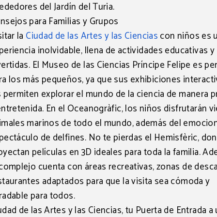
rededores del Jardín del Turia.
nsejos para Familias y Grupos
sitar la
Ciudad de las Artes y las Ciencias
con niños
es 
periencia inolvidable, llena de actividades educativas y
vertidas. El
Museo de las Ciencias Príncipe Felipe
es pe
ra los más pequeños, ya que sus exhibiciones interact
s permiten explorar el mundo de la ciencia de manera p
entretenida. En el
Oceanogràfic
, los niños disfrutarán 
imales marinos de todo el mundo, además del emocio
pectáculo de delfines. No te pierdas el
Hemisfèric
, do
oyectan películas en 3D ideales para toda la familia. A
 complejo cuenta con áreas recreativas, zonas de desc
staurantes adaptados para que la visita sea cómoda y
radable para todos.
udad de las Artes y las Ciencias, tu Puerta de Entrada a