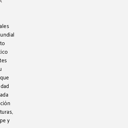
A
pales
mundial
cto
tico
ntes
u
 que
udad
cada
ación
turas,
ipe y