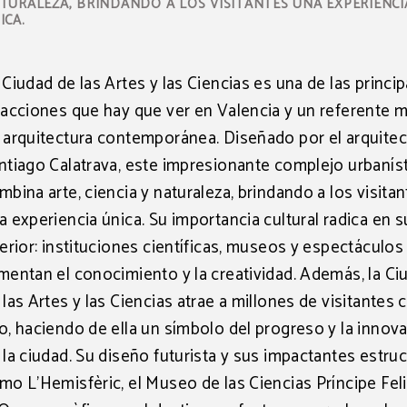
TURALEZA, BRINDANDO A LOS VISITANTES UNA EXPERIENCI
ICA.
 Ciudad de las Artes y las Ciencias es una de las princi
racciones que hay que ver en Valencia y un referente 
 arquitectura contemporánea. Diseñado por el arquite
ntiago Calatrava, este impresionante complejo urbanís
mbina arte, ciencia y naturaleza, brindando a los visita
a experiencia única. Su importancia cultural radica en s
terior: instituciones científicas, museos y espectáculos
mentan el conocimiento y la creatividad. Además, la Ci
 las Artes y las Ciencias atrae a millones de visitantes 
o, haciendo de ella un símbolo del progreso y la innov
 la ciudad. Su diseño futurista y sus impactantes estruc
mo L’Hemisfèric, el Museo de las Ciencias Príncipe Fel