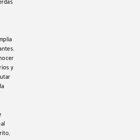
ierdas
mplia
antes.
onocer
rios y
rutar
la
e
al
ito,