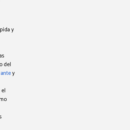
í
,
pida y
as
o del
ante
y
 el
omo
s