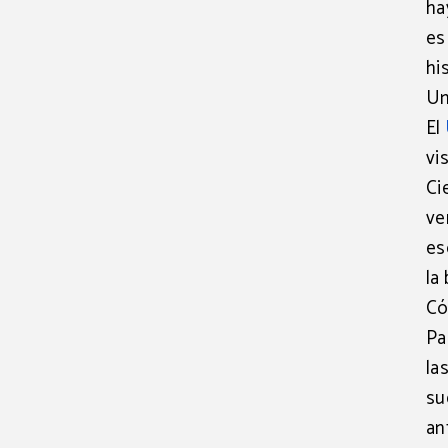
ha
es
hi
Um
El
vi
Ci
ve
es
la
Có
Pa
la
su
an