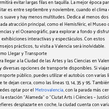
rmitirá evitar largas filas en taquilla. La
mejor época pa
sitar es entre septiembre y noviembre
, cuando el clima
s suave y hay menos multitudes. Dedica
al menos dos
cada atracción
principal, como el Hemisfèric, el Museo 
encias y el Oceanogràfic, para explorar a fondo y disfru
s exhibiciones interactivas y espectáculos. Con estos
nsejos prácticos, tu visita a Valencia será inolvidable.
mo Llegar y Transporte
ra llegar a la Ciudad de las Artes y las Ciencias en Valen
y diversas opciones de transporte disponibles. Si viaja
ansporte público, puedes utilizar el
autobús
con varias l
e te dejan cerca, como las
líneas 13, 14, 35 y 95.
Tambié
edes optar por el
Metrovalencia
, con la parada más ce
 la estación "Alameda" o “Ciutat Arts i Ciències – Justíci
efieres desplazarte en
coche
, la ciudad cuenta con vari