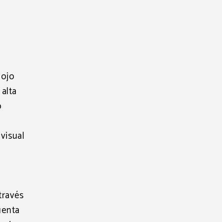
 ojo
alta
o
visual
través
uenta