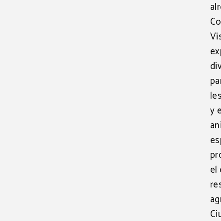
al
Co
Vi
ex
di
pa
le
y 
an
es
pr
el
re
ag
Ci