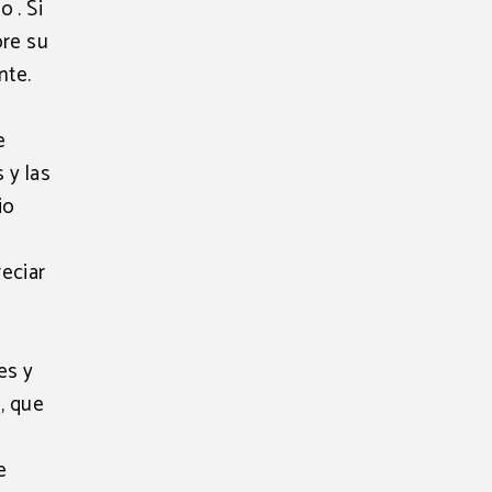
 . Si
bre su
nte.
e
 y las
io
reciar
es y
, que
a
e