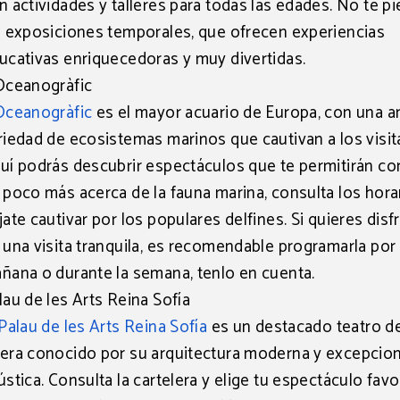
n actividades y talleres para todas las edades. No te p
s exposiciones temporales, que ofrecen experiencias
ucativas enriquecedoras y muy divertidas.
Oceanogràfic
Oceanogràfic
es
el mayor acuario de Europa
, con una a
riedad de ecosistemas marinos que cautivan a los visit
uí podrás descubrir espectáculos que te permitirán c
 poco más acerca de la fauna marina, consulta los hora
jate cautivar por los populares delfines. Si quieres disf
 una visita tranquila, es recomendable programarla por 
ñana o durante la semana, tenlo en cuenta.
lau de les Arts Reina Sofía
Palau de les Arts Reina Sofía
es un destacado
teatro d
era
conocido por su arquitectura moderna y excepcion
ústica. Consulta la cartelera y elige tu espectáculo favor