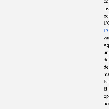
co
la
ed
L’
L’
va
Aq
un
dé
de
ma
Pa
El
óp
ac