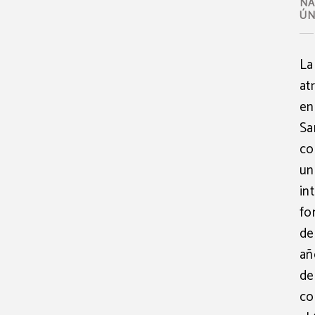
NA
ÚN
La
at
en
Sa
co
un
in
fo
de
añ
de
co