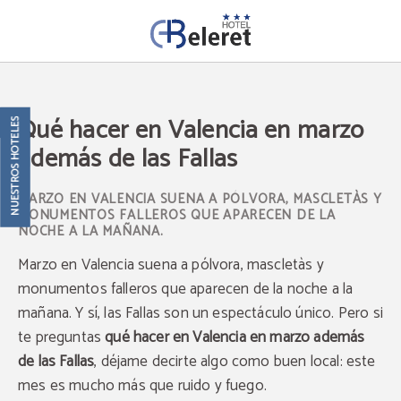
Qué Hacer En Valencia En Marzo Además De Las Fallas del Hotel Beleret en Va
Qué hacer en Valencia en marzo
NUESTROS HOTELES
además de las Fallas
MARZO EN VALENCIA SUENA A PÓLVORA, MASCLETÀS Y
MONUMENTOS FALLEROS QUE APARECEN DE LA
NOCHE A LA MAÑANA.
Marzo en Valencia suena a pólvora, mascletàs y
monumentos falleros que aparecen de la noche a la
mañana. Y sí, las Fallas son un espectáculo único. Pero si
te preguntas
qué hacer en Valencia en marzo además
de las Fallas
, déjame decirte algo como buen local: este
mes es mucho más que ruido y fuego.