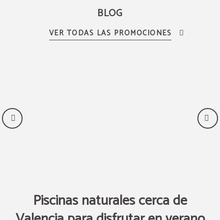
BLOG
s
Piscinas naturales cerca de
L
Valencia para disfrutar en verano